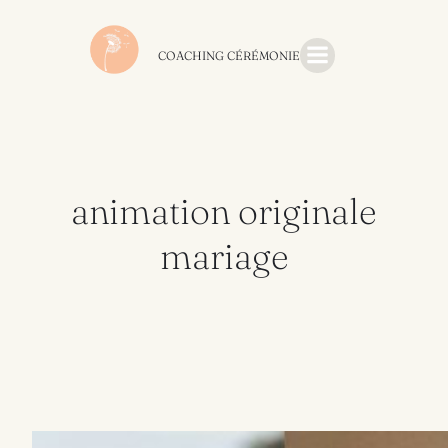
Aller
au
contenu
COACHING CÉRÉMONIE
animation originale
mariage