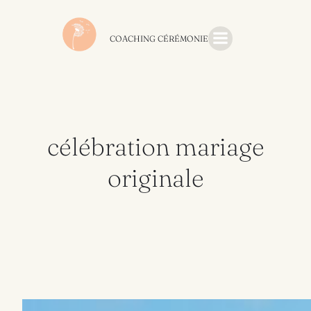
Aller
au
contenu
COACHING CÉRÉMONIE
célébration mariage
originale