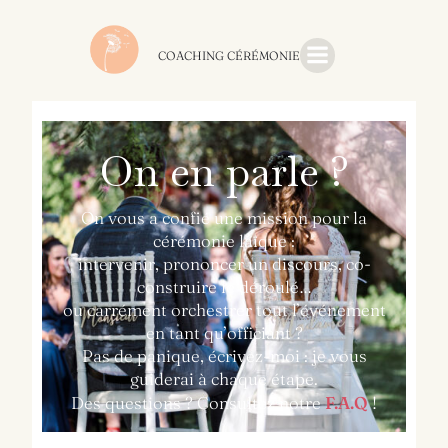
COACHING CÉRÉMONIE
On en parle ?
On vous a confié une mission pour la
cérémonie laïque :
intervenir, prononcer un discours, co-
construire le déroulé…
ou carrément orchestrer tout l’événement
en tant qu’officiant ?
Pas de panique, écrivez-moi : je vous
guiderai à chaque étape.
Des questions ? Consultez notre
F.A.Q
!