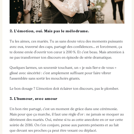
2. L’émotion, oui. Mais pas le mélodrame.
Tu les aimes, ces mariés. Tu as sans doute vécu des moments puissants
avec eux, traversé des caps, partagé des confidences… et forcément, ça
te donne envie d’ouvrir ton cœur à 200 %. Et c’est beau. Mais attention à
ne pas transformer ton discours en épisode de série dramatique.
Quelques larmes, un souvenir touchant, un « je suis fier·e de vous »
glissé avec sincérité : c’est amplement suffisant pour faire vibrer
l’assemblée sans sortir les mouchoirs géants.
Le bon dosage ? L’émotion doit éclairer ton discours, pas le plomber.
3. L’humour, avec amour
Un bon rire partagé, c’est un moment de grâce dans une cérémonie.
Mais pour que ça marche, il faut une règle d’or : ne jamais se moquer au
détriment des mariés. Oui, même si tu as cette anecdote en or sur cette
soirée de 2016. On t’en conjure, pense aux parents présents et au fait
que devant ses proches ça peut être vexant ou déplacé.